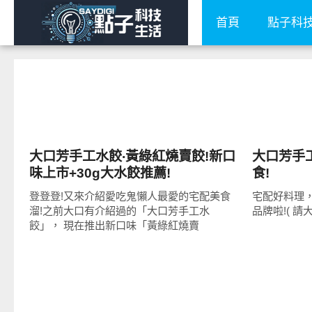
首頁
點子科
好好吃
好好吃
大口芳手工水餃‧黃綠紅燒賣餃!新口
大口芳手
味上市+30g大水餃推薦!
食!
登登登!又來介紹愛吃鬼懶人最愛的宅配美食
宅配好料理
溜!之前大口有介紹過的「大口芳手工水
品牌啦!( 
餃」， 現在推出新口味「黃綠紅燒賣