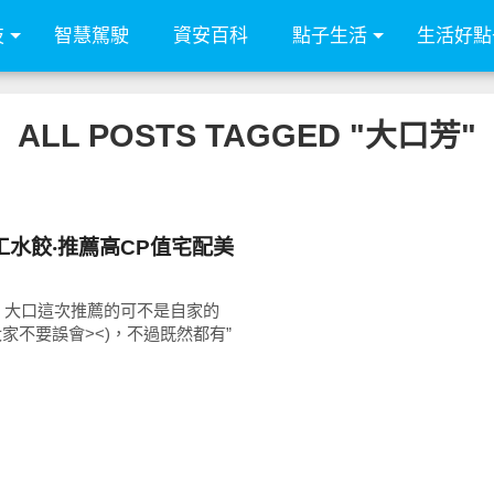
技
智慧駕駛
資安百科
點子生活
生活好點
ALL POSTS TAGGED "大口芳"
工水餃‧推薦高CP值宅配美
，大口這次推薦的可不是自家的
請大家不要誤會><)，不過既然都有”