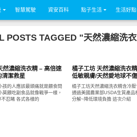
技
智慧駕駛
資安百科
點子生活
生活好點
L POSTS TAGGED "天然濃縮洗
消費情報
然濃縮洗衣精 – 高倍速
橘子工坊 天然濃縮洗衣精
媽的清潔救星
低敏親膚/天然愛地球不傷
家衣服潔淨的好幫手
有小孩的人應該最頭痛就是餵食問
橘子工坊天然濃縮洗衣精含冷壓
看小莫餵吃副食品就像戰爭一樣，
通過美國農業部USDA生質產品
不忍睹 各式各樣的
分解~降低環境負擔 這次介紹