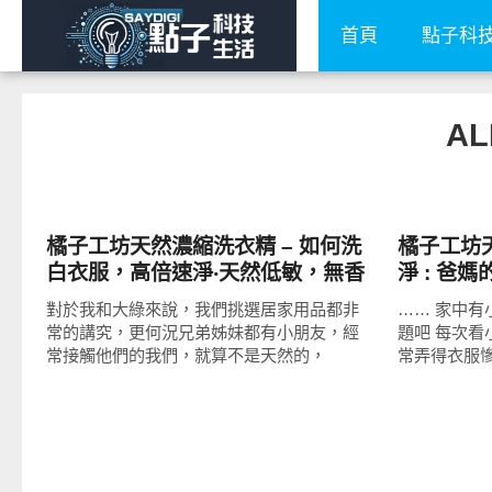
首頁
點子科
AL
消費情報
消費情報
橘子工坊天然濃縮洗衣精 – 如何洗
橘子工坊天
白衣服，高倍速淨‧天然低敏，無香
淨 : 爸
精、螢光劑｜居家安全就從洗衣開
對於我和大綠來說，我們挑選居家用品都非
…… 家中
始
常的講究，更何況兄弟姊妹都有小朋友，經
題吧 每次
常接觸他們的我們，就算不是天然的，
常弄得衣服慘