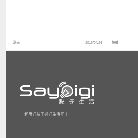
涵天
2018/04/24
蒂蒂
一起用好點子過好生活吧！