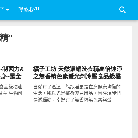
子
聯絡我們
衣精"
消費情報
-制菌力&
橘子工坊 天然濃縮洗衣精高倍速淨
身~是全
之無香精色素螢光劑冷壓食品級橘
油安全新選擇:大人嬰兒一瓶搞定
食品級橘油
自從有了溫溫，熊跟喵更是在意健康均衡的
標章 生物可
生活，所以光是挑選嬰兒用品，實在讓我們
傷透腦筋，幸好有了無香精無色素與螢