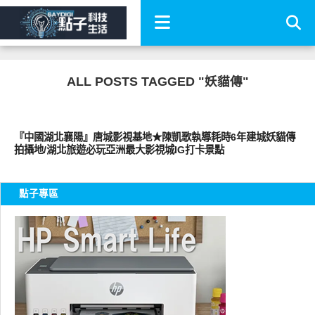
ALL POSTS TAGGED "妖貓傳"
好好玩
『中國湖北襄陽』唐城影視基地★陳凱歌執導耗時6年建城妖貓傳
拍攝地/湖北旅遊必玩亞洲最大影視城IG打卡景點
點子專區