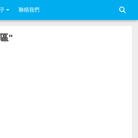
子
聯絡我們
存區"