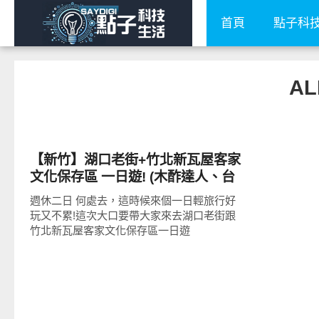
首頁
點子科
AL
好好吃
【新竹】湖口老街+竹北新瓦屋客家
文化保存區 一日遊! (木酢達人、台
富行芋香餅、豆之味豆腐坊、百年
週休二日 何處去，這時候來個一日輕旅行好
歲月創意餐坊、腳踏車芋泥、綠禾
玩又不累!這次大口要帶大家來去湖口老街跟
塘、果醬DIY)
竹北新瓦屋客家文化保存區一日遊