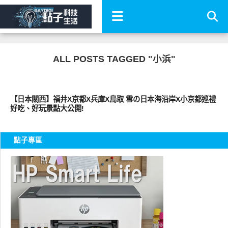
ALL POSTS TAGGED "小浜"
好好吃
【日本關西】福井X京都X兵庫X鳥取 雪の日本海沿岸X小京都巡禮
好吃、好玩景點大公開!
點子專區