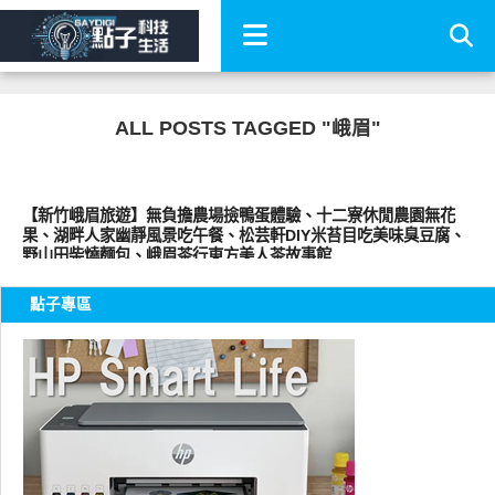
ALL POSTS TAGGED "峨眉"
好好玩
【新竹峨眉旅遊】無負擔農場撿鴨蛋體驗、十二寮休閒農園無花
果、湖畔人家幽靜風景吃午餐、松芸軒DIY米苔目吃美味臭豆腐、
野山田柴燒麵包、峨眉茶行東方美人茶故事館
點子專區