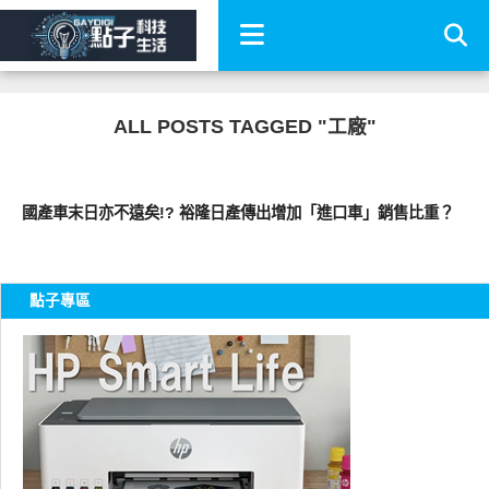
ALL POSTS TAGGED "工廠"
智慧駕駛
國產車末日亦不遠矣!? 裕隆日產傳出增加「進口車」銷售比重？
點子專區