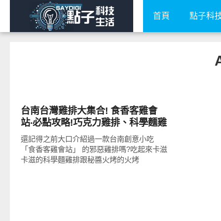
首頁
點子科
好好吃
台南台灣雞排大集合! 食香客雞會
站‧必點攻略!巧克力雞排、科學麵雞
排、火烤雞排!
還記得之前大口介紹過一款台南創意小吃
「食香客雞會站」 的邪惡雞排嗎?吃起來卡滋
卡滋的科學麵雞排跟秘醬火烤的火烤