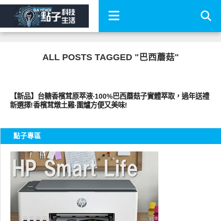
ALL POSTS TAGGED "巴西蘑菇"
好好吃
【新品】台糖香檳茸原萃液‧100%巴西蘑菇子實體萃取，過年送禮
新選擇!香檳茸燉土雞‧圍爐方便又美味!
點子專區