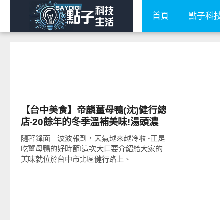
首頁
點子科
好好吃
【台中美食】帝麟薑母鴨(沈)健行總
店‧20餘年的冬季溫補美味!湯頭濃
郁甘醇、餐點多元、價位平實!
隨著鋒面一波波報到，天氣越來越冷啦~正是
吃薑母鴨的好時節!這次大口要介紹給大家的
美味就位於台中市北區健行路上、