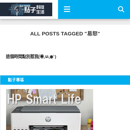
ALL POSTS TAGGED "易怒"
圖文觀點
這個時間點別惹我(́◉◞౪◟◉‵)
點子專區