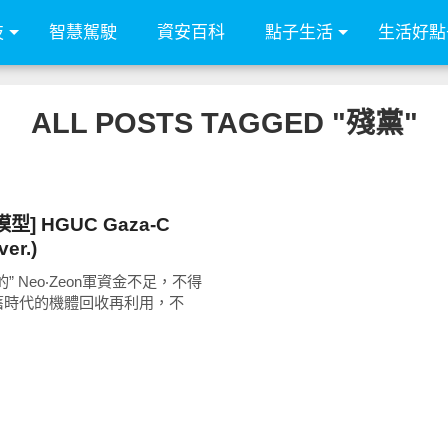
技
智慧駕駛
資安百科
點子生活
生活好點
ALL POSTS TAGGED "殘黨"
型] HGUC Gaza-C
ver.)
” Neo‧Zeon軍資金不足，不得
舊時代的機體回收再利用，不