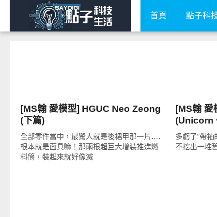
首頁
點子科
好有趣
好有趣
[MS翰 愛模型] HGUC Neo Zeong
[MS翰 愛模
(下篇)
(Unicorn 
全部零件當中，最驚人就是後裙甲那一片….
多虧了”帶袖的
根本就是面具嘛！那兩根超巨大增裝推進燃
不挖出一堆
料筒，裝起來就好像滅