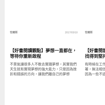
恰爾斯
2017/03/10
恰爾斯
圖文觀點
圖文觀點
【好書閱讀觀點】夢想一直都在，
【好書閱讀
等待你重新啟程
找得到堅
不景氣讓很多人不敢去實踐夢想，其實我們
有時候在工
天生就有實現夢想的強大能力，只是因為挫
著，無法相
折和錯誤的方向，讓我們離自己的夢想
因為一些不