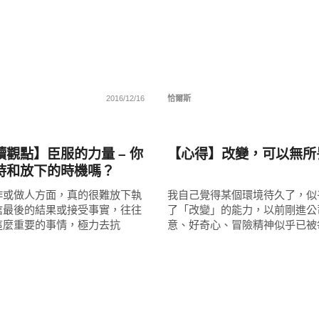
2016/12/16
恰爾斯
圖文觀點
觀點】臣服的力量 – 你
【心得】改變，可以無所
持和放下的時機嗎？
作或做人方面，真的很難放下執
我自己覺得某個環境待久了，似
信最後的結果或接受事實，往往
了「改變」的能力，以前剛進公
這麼重要的事情，極力去抗
意、好奇心、冒險精神似乎已被