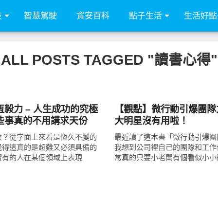
技
智慧駕駛
資安百科
點子生活
生活好點
ALL POSTS TAGGED "讀書心得"
圖文觀點
毅力 – 人生成功的究極
【觀點】微行動引爆團隊
些事真的不用講求天份
大明星沒有用啦！
麼？從字面上來看是恆久不變的
最近讀了這本書「微行動引爆團
覺得這真的是超難又必須具備的
我想到公司裡自己的團隊和工作
實有的人在某個領域上表現
常真的只要小老闆有個看似小小