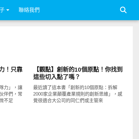
子
聯絡我們
圖文觀點
力！只靠
【觀點】創新的10個原點！你找到
這些切入點了嗎？
隊力」，讓
最近讀了這本書「創新的10個原點：拆解
伙伴們，常
2000家企業顛覆產業規則的創新思維」，感
微不足
覺很適合大公司的同仁們或主管來