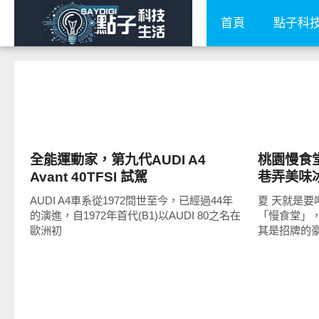
首頁
點子科
智慧駕駛
好好吃
全能運動家，第九代AUDI A4
桃園慢食堂
Avant 40TFSI 試駕
巷弄美味冰
AUDI A4車系從1972問世至今，已經過44年
夏 天就是要
的演進，自1972年首代(B1)以AUDI 80之名在
「慢食堂」
歐洲初
其是招牌的