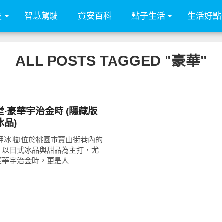
技
智慧駕駛
資安百科
點子生活
生活好點
ALL POSTS TAGGED "豪華"
‧豪華宇治金時 (隱藏版
品)
呷冰啦!位於桃園市寶山街巷內的
，以日式冰品與甜品為主打，尤
豪華宇治金時，更是人