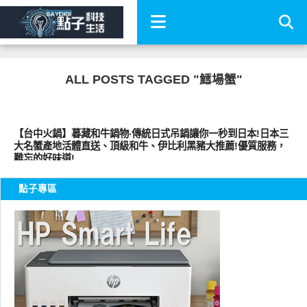
ALL POSTS TAGGED "鱈場蟹"
好好吃
【台中火鍋】暮藏和牛鍋物‧傳統日式吊鍋讓你一秒到日本!日本三
大名蟹產地活體直送、頂級和牛、伊比利黑豬大推薦!優質服務，
難忘的好味道!
點子專區