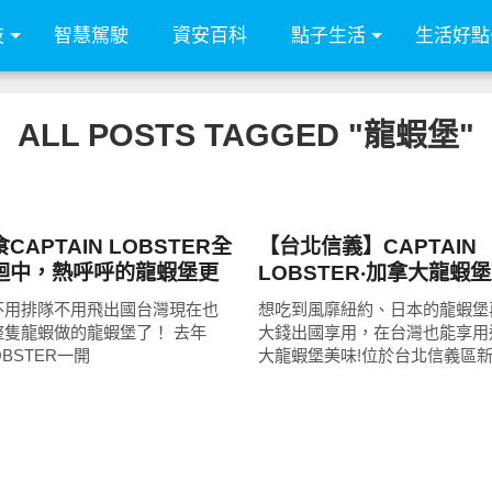
技
智慧駕駛
資安百科
點子生活
生活好點
ALL POSTS TAGGED "龍蝦堡"
好好吃
APTAIN LOBSTER全
【台北信義】CAPTAIN
迴中，熱呼呼的龍蝦堡更
LOBSTER‧加拿大龍蝦
巴三明治!免出國就能享
不用排隊不用飛出國台灣現在也
想吃到風靡紐約、日本的龍蝦堡
龍蝦堡美味!
整隻龍蝦做的龍蝦堡了！ 去年
大錢出國享用，在台灣也能享用
LOBSTER一開
大龍蝦堡美味!位於台北信義區