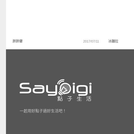
胖胖顰
2017/07/11
冰蹦拉
一起用好點子過好生活吧！