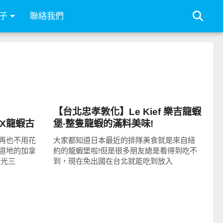
子
聯絡我們
好好吃
【台北忠孝敦化】Le Kief 樂吉龍蝦
堡X龍蝦古
堡‧整隻龍蝦的滿料美味!
受熱騰騰的
再也不用花
大家都知道日本最近的排隊美食就是來自紐
道地的加拿
約的龍蝦堡啦!但是很多朋友總是看得到吃不
新光三
到，現在免出國在台北就能吃到放入