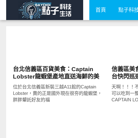
首頁
點子科
好好吃
好好吃
台北信義區百貨美食：Captain
信義區美食C
Lobster龍蝦堡產地直送海鮮的美
台快閃巡
味令人銷魂難忘啊
好吃！
位於台北信義區新裝三越A11館的Captain
天啊！！！
Lobster，賣的正是國外現在很夯的龍蝦堡，
可以吃到一
胖胖顰託好友的福
CAPTAIN 