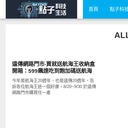
首頁
點子科
AL
智慧手機
遠傳網路門市‧買就送航海王收納盒
開箱：599飆速吃到飽加碼送航海
王28吋行李箱（附 4.5G 上網速度
今年是航海王20週年、也是遠傳20週年，告
測試）
訴各位航海王迷一個好康，8/20~9/30 於遠傳
網路門市購買任一產