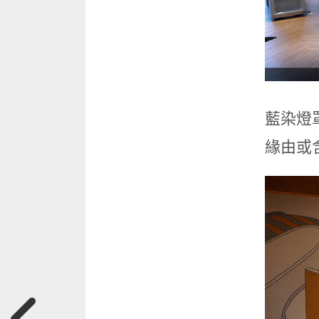
藍染燈
緣由或