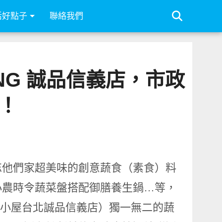
活好點子
聯絡我們
ING 誠品信義店，市政
！
忘他們家超美味的創意蔬食（素食）料
小農時令蔬菜盤搭配御膳養生鍋…等，
稱卓也小屋台北誠品信義店）獨一無二的蔬