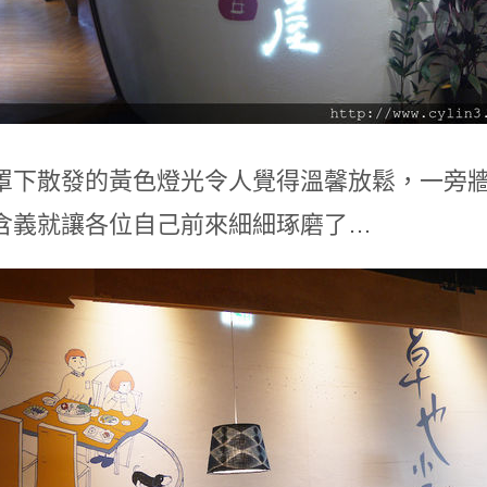
罩下散發的黃色燈光令人覺得溫馨放鬆，一旁
含義就讓各位自己前來細細琢磨了…