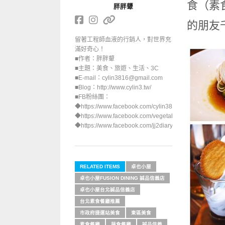
食（素
胖胖顰
的朋友
留著工程師血液的行銷人，對世界充
滿好奇心！
■作者：胖胖顰
■主題：美食、旅遊、生活、3C
■E-mail：cylin3816@gmail.com
■Blog：http://www.cylin3.tw/
■FB粉絲團：
◆https://www.facebook.com/cylin3816/
◆https://www.facebook.com/vegetable.foods/
◆https://www.facebook.com/jj2diary/
RELATED ITEMS
卓也小屋
卓也小屋FUSION DINING 誠品信義店
卓也小屋台北誠品信義店
台北素食餐廳推薦
市政府捷運站美食
東區美食
素食餐廳
蔬食餐廳
誠品信義