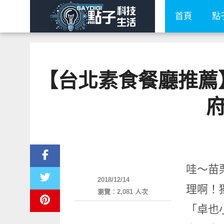
首頁
點
【台北素食餐廳推薦】卓
好好吃
哇～苗
2018/12/14
理啊！
瀏覽：2,081 人次
「卓也小