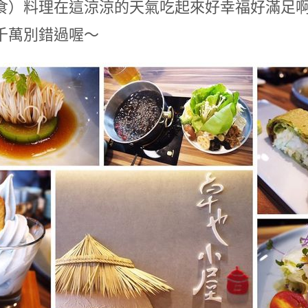
食）料理在這涼涼的天氣吃起來好幸福好滿足
千萬別錯過喔～