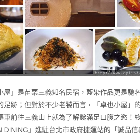
小屋」是苗栗三義知名民宿，藍染作品更是馳
的足跡；但對於不少老饕而言，「卓也小屋」
驅車前往三義山上就為了解饞滿足口腹之慾！
ON DINING」進駐台北市政府捷運站的「誠品