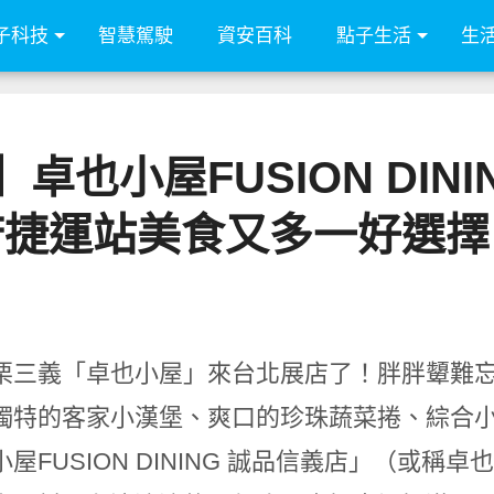
子科技
智慧駕駛
資安百科
點子生活
生
也小屋FUSION DIN
府捷運站美食又多一好選擇
栗三義「卓也小屋」來台北展店了！胖胖顰難
獨特的客家小漢堡、爽口的珍珠蔬菜捲、綜合
屋FUSION DINING 誠品信義店」（或