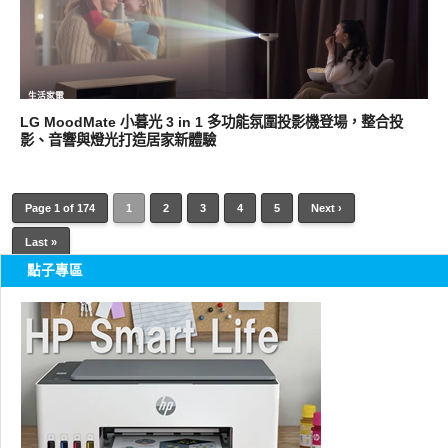
生活家電
LG MoodMate 小暮光 3 in 1 多功能氛圍投影機登場，整合投
影、音響與燈光打造居家新體驗
Page 1 of 174
1
2
3
4
5
Next ›
Last »
點子專區