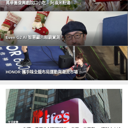
萬華舊復興戲院口小吃 – 阿珠米粉湯
Even G2 AI 智慧顯示眼鏡實測
HONOR 攜手味全龍布局運動與潮流市場
生活家電