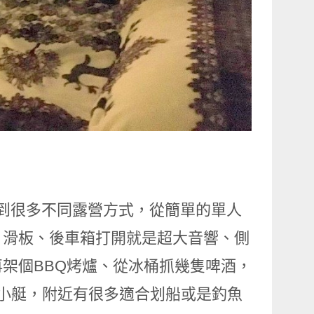
e看到很多不同露營方式，從簡單的單人
、滑板、後車箱打開就是超大音響、側
架個BBQ烤爐、從冰桶抓幾隻啤酒，
的小艇，附近有很多適合划船或是釣魚