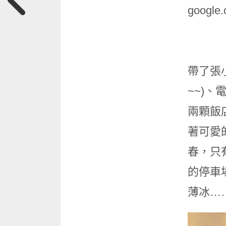
google
帶了張
~~)
兩顆飯
著可愛
春，只
的停車
薄冰…