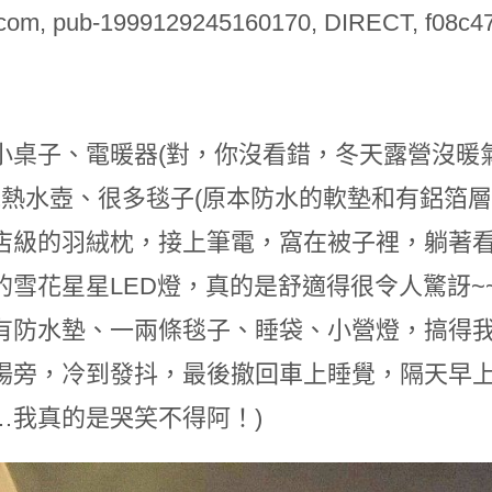
.com, pub-1999129245160170, DIRECT, f08c4
小桌子、電暖器(對，你沒看錯，冬天露營沒暖
、電熱水壺、很多毯子(原本防水的軟墊和有鋁箔
店級的羽絨枕，接上筆電，窩在被子裡，躺著看電
的雪花星星LED燈，真的是舒適得很令人驚訝~
有防水墊、一兩條毯子、睡袋、小營燈，搞得
場旁，冷到發抖，最後撤回車上睡覺，隔天早
…我真的是哭笑不得阿！)