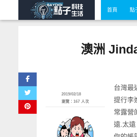
首頁
點
澳洲 Ji
好好玩
台灣最
2019/02/18
提行李
瀏覽：167 人次
常露營
遠.太
你的帳