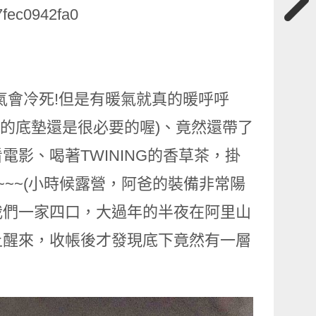
7fec0942fa0
氣會冷死!但是有暖氣就真的暖呼呼
層的底墊還是很必要的喔)、竟然還帶了
影、喝著TWINING的香草茶，掛
~~~(小時候露營，阿爸的裝備非常陽
我們一家四口，大過年的半夜在阿里山
上醒來，收帳後才發現底下竟然有一層