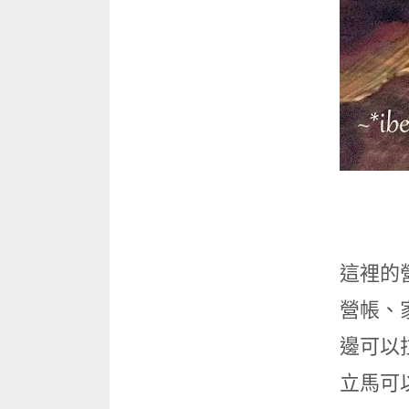
這裡的
營帳、
邊可以
立馬可