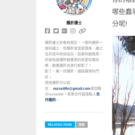
哪些蠢
分呢!
爆肝護士
爆肝護士好像有兩位，一個叫爆肝一
個叫護士，但爆肝會寫部落格，護士
在巨塔中與伯伯玩，如果你跟我熟，
你會知道爆肝最厲害的就是吃喝玩
樂，跟著爆肝去旅行就對了！
對了，萬一你爆肝，請掛腸胃科門
診；
想找爆肝可以寫
信：
nurseilife@gmail.com
或加賴
＠nurseilife，商業合作直接點入
合
作邀約
。
RELATED ITEMS
旅遊