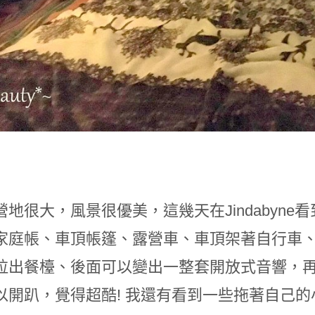
營地很大，風景很優美，這幾天在Jindabyn
家庭帳、車頂帳篷、露營車、車頂架著自行車
拉出餐檯、後面可以變出一整套開放式音響，再
以開趴，覺得超酷! 我還有看到一些拖著自己