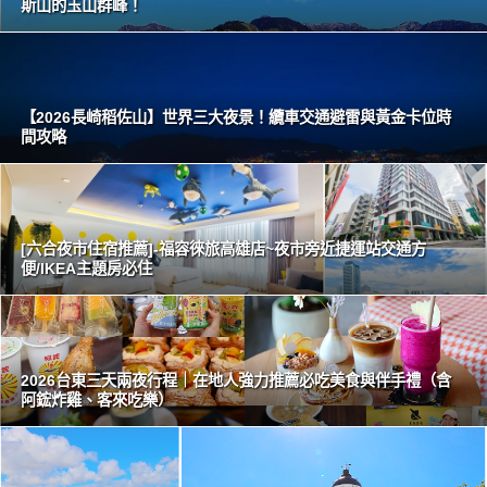
斯山的玉山群峰！
【2026長崎稻佐山】世界三大夜景！纜車交通避雷與黃金卡位時
間攻略
[六合夜市住宿推薦]-福容徠旅高雄店~夜市旁近捷運站交通方
便/IKEA主題房必住
2026台東三天兩夜行程｜在地人強力推薦必吃美食與伴手禮（含
阿鋐炸雞、客來吃樂）