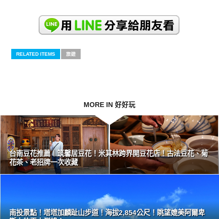
RELATED ITEMS
旅遊
MORE IN 好好玩
台南豆花推薦｜筑馨居豆花！米其林跨界開豆花店！古法豆花、菊
花茶、老招牌一次收藏
南投景點！塔塔加麟趾山步道！海拔2,854公尺！眺望媲美阿爾卑