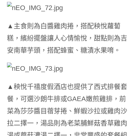
▲主食則為白醬雞肉捲，搭配秧悅蘿蔔
糕，繽紛擺盤讓人心情愉悅，甜點則為吉
安南華芋頭，搭配蜂蜜、糖漬水果唷。
▲秧悅千禧度假酒店也提供了西式排餐套
餐，可選沙朗牛排或GAEA嫩煎雞排，前
菜為莎莎醬目蓿芽捲、鮮蝦沙拉或雞肉沙
拉二擇一，湯品則為老菜脯鮮菇香草雞肉
湯或蘑菇濃湯二擇一，非常豐盛的套餐組