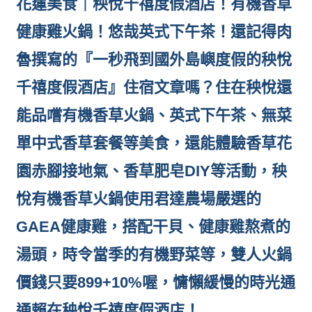
花蓮美食｜秧悅千禧度假酒店！有機香草
健康雞火鍋！悠哉英式下午茶！
還記得肉
魯撰寫的『
一秒飛到國外島嶼度假的秧悅
千禧度假酒店
』住宿文章嗎？住在秧悅還
能品嚐有機香草火鍋、英式下午茶、無菜
單中式香草套餐等美食，還能體驗香草花
園赤腳接地氣、香草肥皂DIY等活動，秧
悅有機香草火鍋使用君達農場嚴選的
GAEA健康雞，搭配干貝、健康雞熬煮的
湯頭，時令當季的有機野菜等，雙人火鍋
價錢只要899+10%喔，慵懶緩慢的時光通
通賴在秧悅千禧度假酒店！