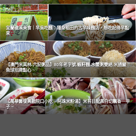
宜蘭礁溪美食｜早吳吃麵：隱身稻田的古早味麵店，想吃記得早點
來
【澳門米其林-六記粥品】80年老字號.蝦籽麵.水蟹粥雙絕.米通鯪
魚球招牌點心 ~
【萬華舊復興戲院口小吃 – 阿珠米粉湯】米苔目配黑白切飄香一甲
子 ~