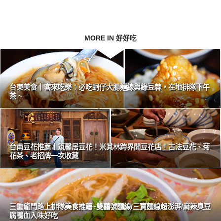
MORE IN 好好吃
台東美食｜客來吃樂：必吃蚵仔大腸麵線與綠豆蒜，在地排隊下午
茶 ~
台南豆花推薦｜筑馨居豆花！米其林跨界開豆花店！古法豆花、菊
花茶、老招牌一次收藏
三重龍門路上排隊美食推薦~雙囍號麵線/三寶麵線超澎湃/麻辣臭豆
腐鴨血入味好吃