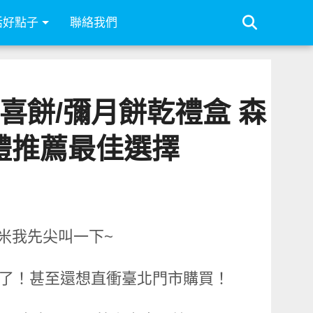
活好點子
聯絡我們
的喜餅/彌月餅乾禮盒 森
手禮推薦最佳選擇
許小米我先尖叫一下~
注意了！甚至還想直衝臺北門市購買！