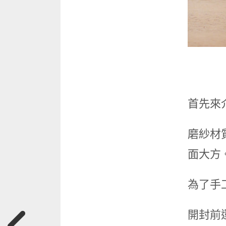
首先來
磨紗材
面大方
為了手
開封前