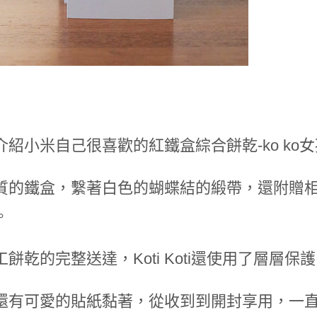
介紹小米自己很喜歡的紅鐵盒綜合餅乾-ko ko
質的鐵盒，繫著白色的蝴蝶結的緞帶，還附贈
。
工餅乾的完整送達，Koti Koti還使用了層層
還有可愛的貼紙黏著，從收到到開封享用，一