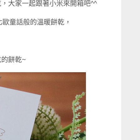
，大家一起跟著小米來開箱吧^^
如同北歐童話般的溫暖餅乾，
的餅乾~