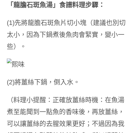
「龍膽石斑魚湯」食譜料理步驟：
(1)先將龍膽石斑魚片切小塊（建議也別切
太小，因為下鍋煮後魚肉會緊實，變小一
些）。
(2)將薑絲下鍋，倒入水。
（料理小提醒：正確放薑絲時機：在魚湯
煮至能聞到一點魚的香味後，再放薑絲，
可以讓薑絲的去腥效果更好；不過因為我