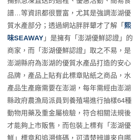
捕抓急凍直送的過程、優惠活動、簡易食
譜…等資訊都很豐富，尤其是強調澎湖優
質水產部分；透過網站胖胖顰才了解「
熙
味SEAWAY
」是擁有「澎湖優鮮認證」的
商家，而「澎湖優鮮認證」取之不易，是
澎湖縣府為澎湖的優質水產品打造的安心
品牌，產品上貼有此標章貼紙之商品，水
產品生產廠需要在澎湖，每年需經由澎湖
縣政府農漁局派員到養殖場進行抽樣64種
動物用藥及重金屬檢驗，符合相關法規後
才能夠上市販售，而包裝上標有「澎湖優
鮮」標章和追溯條碼，可清楚辨識來自哪