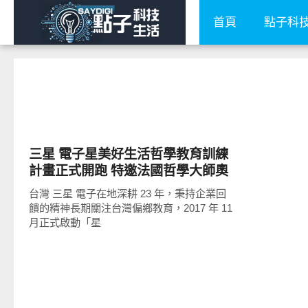
首頁
點子科
公共議題
三星 電子星美好生活哲學教育訓練
計畫正式開跑 特邀法國哲學大師奧
斯卡‧伯尼菲 二度造訪高雄巴楠花部
台灣 三星 電子在地深耕 23 年，秉持企業回
落小學
饋的精神長期關注台灣偏鄉教育，2017 年 11
月正式啟動「星