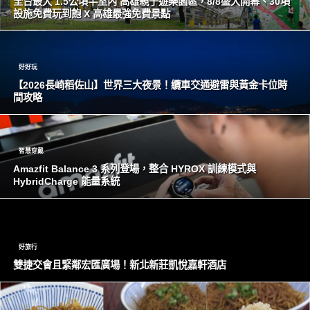
全台最大 1.5公頃半室內 高雄親子遊樂園區，8/8盛大開幕、30項
設施免費玩到飽 X 高雄最強免費景點
好好玩
【2026長崎稻佐山】世界三大夜景！纜車交通避雷與黃金卡位時
間攻略
智慧穿戴
Amazfit Balance 3 系列登場，整合 HYROX 訓練模式與
HybridCharge 能量系統
好旅行
雙捷交會且緊鄰宏匯廣場！新北新莊凱悅嘉軒酒店