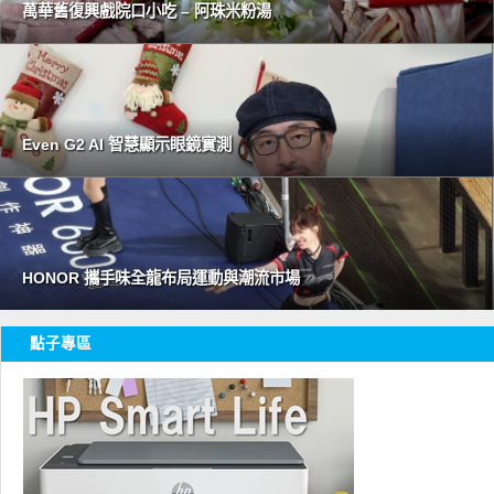
萬華舊復興戲院口小吃 – 阿珠米粉湯
Even G2 AI 智慧顯示眼鏡實測
HONOR 攜手味全龍布局運動與潮流市場
點子專區