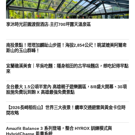
享沐時光莊園渡假酒店-主打700坪露天溫泉區
南投景點！塔塔加麟趾山步道！海拔2,854公尺！眺望媲美阿爾卑
斯山的玉山群峰！
宜蘭礁溪美食｜早吳吃麵：隱身稻田的古早味麵店，想吃記得早點
來
全台最大 1.5公頃半室內 高雄親子遊樂園區，8/8盛大開幕、30項
設施免費玩到飽 X 高雄最強免費景點
【2026長崎稻佐山】世界三大夜景！纜車交通避雷與黃金卡位時
間攻略
Amazfit Balance 3 系列登場，整合 HYROX 訓練模式與
HybridCharge 能量系統