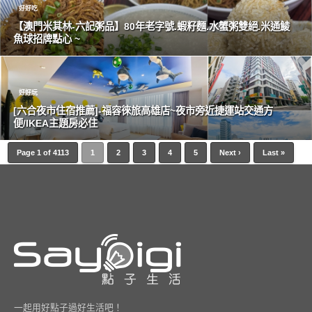
好好吃
【澳門米其林-六記粥品】80年老字號.蝦籽麵.水蟹粥雙絕.米通鯪
魚球招牌點心 ~
好好玩
[六合夜市住宿推薦]-福容徠旅高雄店~夜市旁近捷運站交通方
便/IKEA主題房必住
Page 1 of 4113
1
2
3
4
5
Next ›
Last »
一起用好點子過好生活吧！