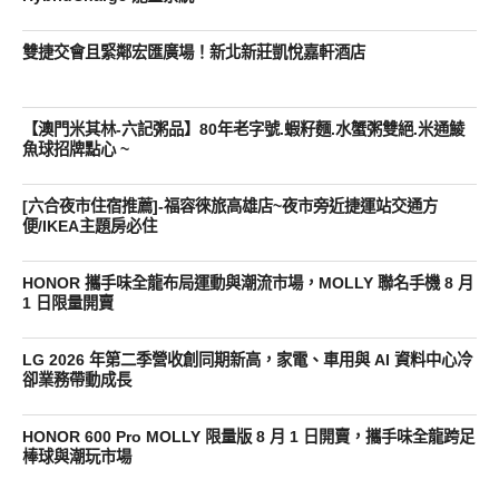
雙捷交會且緊鄰宏匯廣場！新北新莊凱悅嘉軒酒店
【澳門米其林-六記粥品】80年老字號.蝦籽麵.水蟹粥雙絕.米通鯪
魚球招牌點心 ~
[六合夜市住宿推薦]-福容徠旅高雄店~夜市旁近捷運站交通方
便/IKEA主題房必住
HONOR 攜手味全龍布局運動與潮流市場，MOLLY 聯名手機 8 月
1 日限量開賣
LG 2026 年第二季營收創同期新高，家電、車用與 AI 資料中心冷
卻業務帶動成長
HONOR 600 Pro MOLLY 限量版 8 月 1 日開賣，攜手味全龍跨足
棒球與潮玩市場