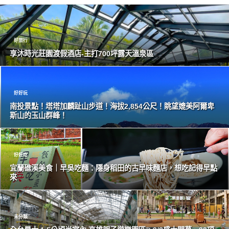
好旅行
享沐時光莊園渡假酒店-主打700坪露天溫泉區
好好玩
南投景點！塔塔加麟趾山步道！海拔2,854公尺！眺望媲美阿爾卑
斯山的玉山群峰！
好好吃
宜蘭礁溪美食｜早吳吃麵：隱身稻田的古早味麵店，想吃記得早點
來
未分類