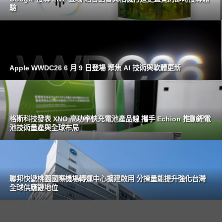
驗
Apple WWDC26 6 月 9 日登場 聚焦 AI 技術與軟體更新
格斯科技發表 XNO 高功率快充電池產品線 攜手 Echion 推動鋰電
池技術量產與全球布局
聯邦快遞桃園國際機場轉運中心擴建啟用 分揀量能提升強化台灣
全球供應鏈地位