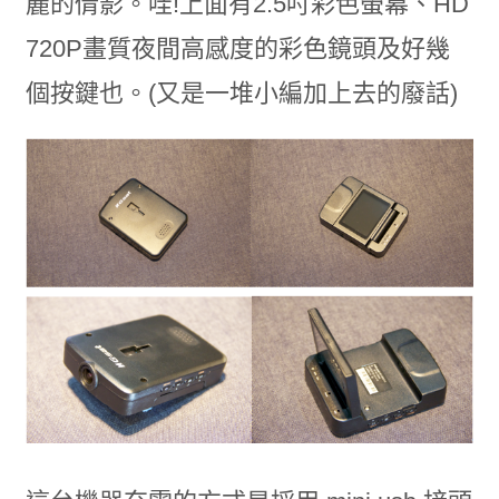
麗的倩影。哇!上面有2.5吋彩色螢幕、HD
720P畫質夜間高感度的彩色鏡頭及好幾
個按鍵也。(又是一堆小編加上去的廢話)