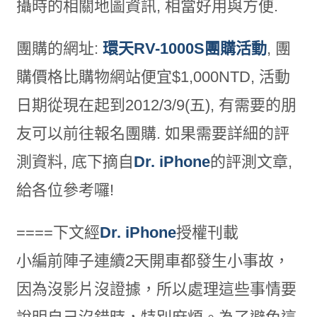
攝時的相關地圖資訊, 相當好用與方便.
團購的網址:
環天RV-1000S團購活動
, 團
購價格比購物網站便宜$1,000NTD, 活動
日期從現在起到2012/3/9(五), 有需要的朋
友可以前往報名團購. 如果需要詳細的評
測資料, 底下摘自
Dr. iPhone
的評測文章,
給各位參考囉!
====下文經
Dr. iPhone
授權刊載
小編前陣子連續2天開車都發生小事故，
因為沒影片沒證據，所以處理這些事情要