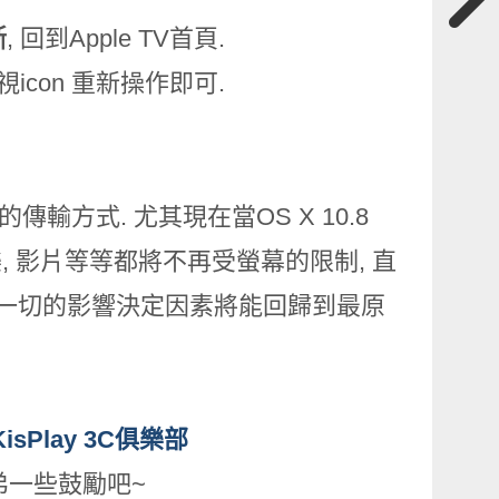
斷
, 回到Apple TV首頁.
icon 重新操作即可.
利的傳輸方式. 尤其現在當
OS X 10.8
任何音樂, 影片等等都將不再受螢幕的限制, 直
 一切的影響決定因素將能回歸到最原
KisPlay 3C俱樂部
個讚給小弟一些鼓勵吧~