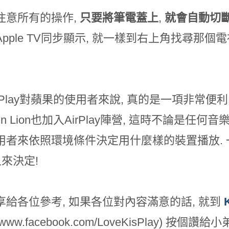
注意所有的操作,
只要將筆電蓋上
,
就會自動切
pple TV同步顯示, 就一樣到右上角找尋那個電視
rPlay對蘋果的使用者來說, 真的是一項非常便
tain Lion也加入AirPlay陣營, 這時不論是
用者來依照環境條件決定用什麼樣的裝置播放.
人來決定!
享給各位參考, 如果各位對內容滿意的話, 就到
s://www.facebook.com/LoveKisPlay) 按