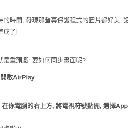
待的時間, 發現那螢幕保護程式的圖片都好美. 
完成了!
就是重頭戲:
要如何同步畫面呢?
. 開啟AirPlay
.
在你電腦的右上方, 將電視符號點開, 選擇Apple