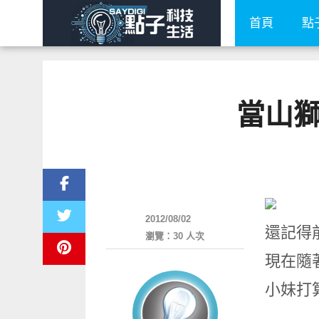
首頁
點
當山獅M
生活家電
2012/08/02
還記得前
瀏覽：30 人次
現在隨著
小妹打算