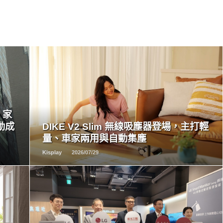
READ
MORE
，家
動成
DIKE V2 Slim 無線吸塵器登場，主打輕
量、車家兩用與自動集塵
Kisplay
2026/07/29
READ