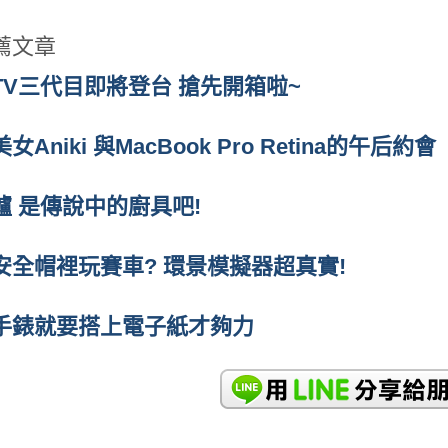
薦文章
e TV三代目即將登台 搶先開箱啦~
Aniki 與MacBook Pro Retina的午后約會
爐 是傳說中的廚具吧!
安全帽裡玩賽車? 環景模擬器超真實!
手錶就要搭上電子紙才夠力