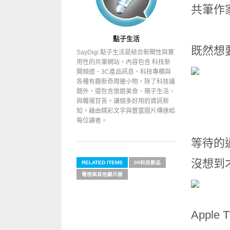
共筆作
點子生活
既然想要
SayDigi 點子生活是結合新聞性與實
用性的共筆網站，內容包含 科技新
聞頻道、3C產品訊息、科技專欄與
各種有趣新奇周邊小物，除了科技議
題外，還包含旅遊美食、親子生活、
與職場甘苦。讓個多好用的資訊新
知，藉由精彩文字與豐富圖片傳達給
每位讀者。
等待的過
沒想到
RELATED ITEMS
00科技鮮品
電視與其他顯示器
Appl