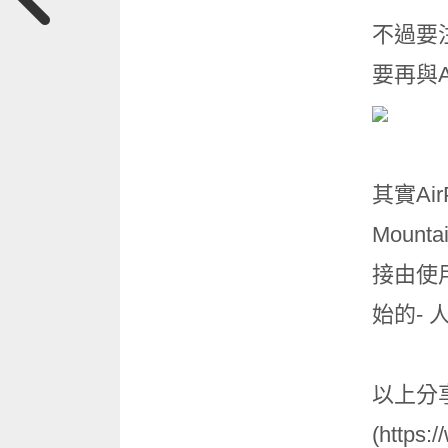
不過要
要再與A
其實Ai
Moun
接由使
始的- 
以上分
(http