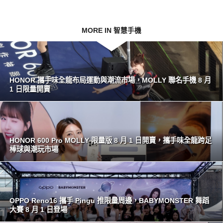
MORE IN 智慧手機
HONOR 攜手味全龍布局運動與潮流市場，MOLLY 聯名手機 8 月
1 日限量開賣
HONOR 600 Pro MOLLY 限量版 8 月 1 日開賣，攜手味全龍跨足
棒球與潮玩市場
OPPO Reno16 攜手 Pingu 推限量周邊，BABYMONSTER 舞蹈
大賽 8 月 1 日登場