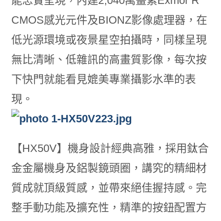
能忠實呈現，內建2,040萬畫素Exmor R
CMOS感光元件及BIONZ影像處理器，在
低光源環境或夜景星空拍攝時，同樣呈現
無比清晰、低雜訊的高畫質影像，每次按
下快門就能看見媲美專業攝影水準的表
現。
【HX50V】機身設計經典高雅，採用鈦合
金金屬機身及鋁製鏡頭圈，講究的精細材
質成就頂級質感，並帶來絕佳握持感。完
整手動功能及擴充性，精準的按鈕配置方