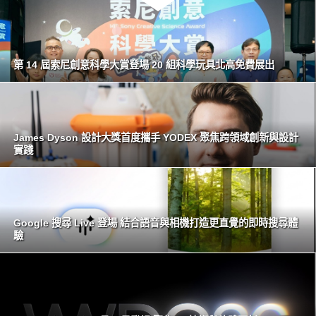
第 14 屆索尼創意科學大賞登場 20 組科學玩具北高免費展出
James Dyson 設計大獎首度攜手 YODEX 聚焦跨領域創新與設計
實踐
Google 搜尋 Live 登場 結合語音與相機打造更直覺的即時搜尋體
驗