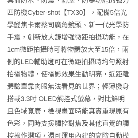
具備防水、防震、防塵、防寒功能的強力
四防機Cyber-shot【TX30】，配備5倍光
學變焦卡爾蔡司廣角鏡頭、新一代光學防
手震，創新放大鏡增強微距拍攝功能，在
1cm微距拍攝時可將物體放大至15倍，兩
側的LED輔助燈可在微距拍攝時均勻照射
拍攝物體，使攝影效果生動明亮，近距離
體驗單靠肉眼無法看見的世界；輕薄機身
搭載3.3吋 OLED觸控式螢幕，對比鮮明
且色域寬廣，檢視畫面時能真實重現原有
色彩，同時支援觸控對焦及其他直覺的觸
控操作選項，還可運用內建的高階自動模