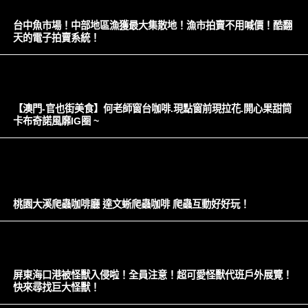
台中魚市場！中部地區漁獲最大集散地！漁市拍賣不用喊價！酷翻
天的電子拍賣系統！
【澳門-官也街美食】何老師窗台咖啡.現點窗前現拉花.開心果甜筒
卡布奇諾風靡IG圈 ~
桃園大溪爬蟲咖啡廳 達文蜥爬蟲咖啡 爬蟲互動好好玩！
屏東海口港被怪獸入侵啦！全員注意！超可愛怪獸代班戶外展覽！
快來尋找巨大怪獸！