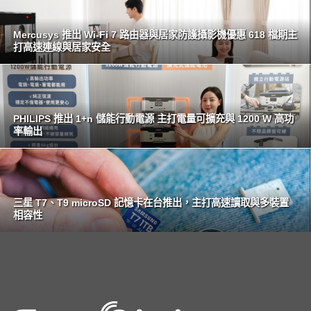
Mercusys 推出 Wi-Fi 7 路由器與居家防護攝影機優惠 618 檔期主
打高速連線與居家安全
PHILIPS 推出 1+n 儲能行動電源 主打電量可擴充與 1200 W 高功
率輸出
三星 T7、T9 microSD 記憶卡在台推出，主打高速讀取與多裝置
相容性