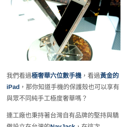
我們看過
極奢華六位數手機
，看過
黃金的
iPad
，那你知道手機的保護殼也可以享有
與眾不同純手工極度奢華嗎？
連工廠也秉持著台灣自有品牌的堅持與驕
傲設立在台灣的
NavJack
，在這次