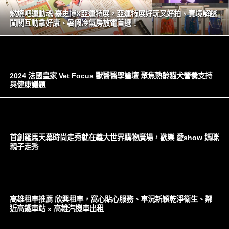
燃燒吧運動魂 臺史博X亞運特展，亞運特展好玩又好拍、實境解謎
闖關互動拿好康、暑假冷氣房放電首選！
2024 法國皇家 Vet Focus 獸醫醫學論壇 聚焦熟齡貓犬營養支持
與健康議題
首創羅馬天幕時尚走秀就在義大世界購物廣場，歡樂 愛show 媽咪
親子走秀
高雄租車推薦 欣興租車，窩心貼心服務、車況新穎乾淨衛生、鄰
近高鐵車站 x 高雄汽機車出租