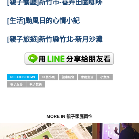
[親子餐廳]新竹市-巷弄田園咖啡
[生活]颱風日的心情小記
[親子旅遊]新竹縣竹北-新月沙灘
RELATED ITEMS
01姜小魚
健康蔬食
家庭生活
小魚媽
親子廚房
親子教養
MORE IN 親子家庭兩性