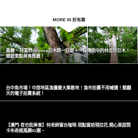
MORE IN 好有趣
嘉義 ~ 特富野noyoca巨木群一日遊！一探傳說中的林志玲巨木！
順遊景點美食推薦！
台中魚市場！中部地區漁獲最大集散地！漁市拍賣不用喊價！酷翻
天的電子拍賣系統！
【澳門-官也街美食】何老師窗台咖啡.現點窗前現拉花.開心果甜筒
卡布奇諾風靡IG圈 ~