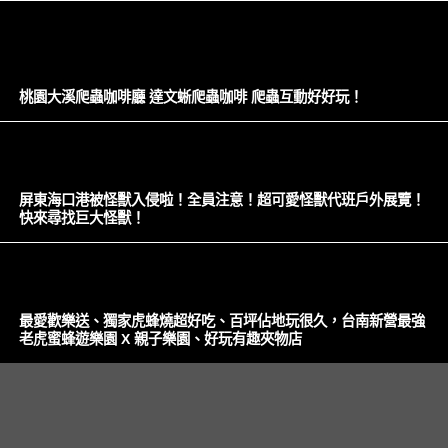
桃園大溪爬蟲咖啡廳 達文蜥爬蟲咖啡 爬蟲互動好好玩！
屏東海口港被怪獸入侵啦！全員注意！超可愛怪獸代班戶外展覽！
快來尋找巨大怪獸！
最愛歡樂送、獨家虎蜂燒超好吃、百坪佔地玩很久，台南新營最強
老虎蜜蜂遊樂園 X 親子樂園、好玩有趣夾物店