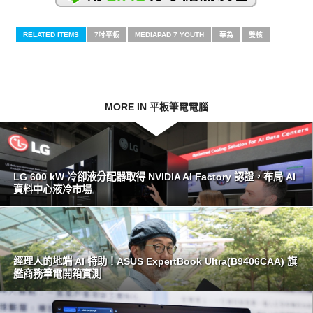
RELATED ITEMS
7吋平板
MEDIAPAD 7 YOUTH
華為
雙核
MORE IN 平板筆電電腦
LG 600 kW 冷卻液分配器取得 NVIDIA AI Factory 認證，布局 AI
資料中心液冷市場
經理人的地端 AI 特助！ASUS ExpertBook Ultra(B9406CAA) 旗
艦商務筆電開箱實測