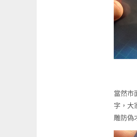
當然市
字，大
雕防偽