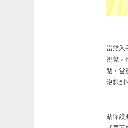
當然入
視覺，
貼，當然
沒想到N
貼保護