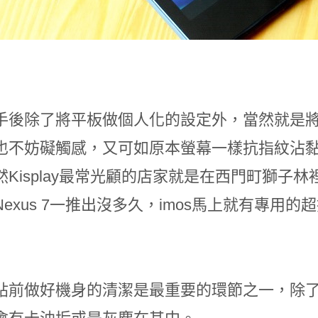
手後除了將平板做個人化的設定外，當然就是
也不妨礙觸感，又可如原本螢幕一樣抗指紋沾
Kisplay最常光顧的店家就是在西門町獅子林
exus 7一推出沒多久，imos馬上就有專用
貼前做好機身的清潔是最重要的環節之一，除