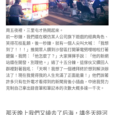
周五夜裡，三里屯才熱鬧起來。
前一秒鐘，我們還在模仿某人公司旗下遊戲的經典角色、
笑得花枝亂顫，後一秒鐘，就有一個人尖叫大喊：「我想
到了！！！」推開眾人鑽到沙發區打開筆電劈哩啪啦打著
鍵盤，我問：「他怎麼了？」大家揮揮手說：「他的新網
站還在開發，別理他。」過了十五分鐘，這傢伙又鑽回人
群裡對著我吼：「天啊！我想了一個禮拜終於想到解決辦
法了！現在我覺得我的人生充滿了正面能量！」他們說著
許多只有在外電才看得到的新聞背後小插曲，中途我努力
克制自己拿出錄音筆和筆記本的次數大概多達一千次。
那天晚上我們又繞去了后海，講冬天時河