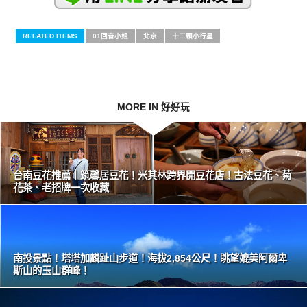
RELATED ITEMS
01回音小姐
北京
十三顆小行星
MORE IN 好好玩
台南豆花推薦｜筑馨居豆花！米其林跨界開豆花店！古法豆花、菊
花茶、老招牌一次收藏
南投景點！塔塔加麟趾山步道！海拔2,854公尺！眺望媲美阿爾卑
斯山的玉山群峰！