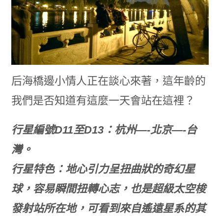
后海橋邊小情人正在談心來著，這年齡的
我們是否知道有這麼一天會站在這裡？
行星編號D11至D13：杭州—-北京—-台
灣。
行星特色：地心引力呈扭曲狀的奇幻星
球，容易瞬間扭轉心志，也是超級太空梭
發射站所在地，可看到來自遙遠星系的其