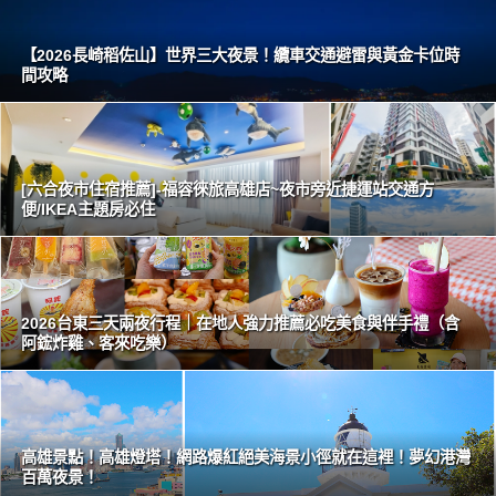
【2026長崎稻佐山】世界三大夜景！纜車交通避雷與黃金卡位時
間攻略
[六合夜市住宿推薦]-福容徠旅高雄店~夜市旁近捷運站交通方
便/IKEA主題房必住
2026台東三天兩夜行程｜在地人強力推薦必吃美食與伴手禮（含
阿鋐炸雞、客來吃樂）
高雄景點！高雄燈塔！網路爆紅絕美海景小徑就在這裡！夢幻港灣
百萬夜景！