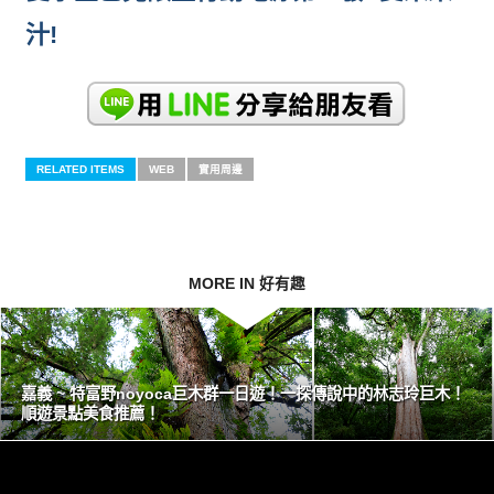
汁!
RELATED ITEMS
WEB
實用周邊
MORE IN 好有趣
嘉義 ~ 特富野noyoca巨木群一日遊！一探傳說中的林志玲巨木！
順遊景點美食推薦！