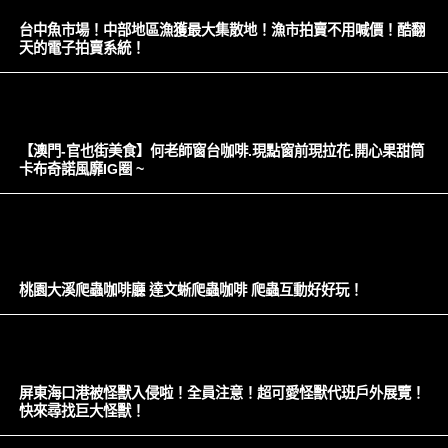
台中魚市場！中部地區漁獲最大集散地！漁市拍賣不用喊價！酷翻
天的電子拍賣系統！
【澳門-官也街美食】何老師窗台咖啡.現點窗前現拉花.開心果甜筒
卡布奇諾風靡IG圈 ~
桃園大溪爬蟲咖啡廳 達文蜥爬蟲咖啡 爬蟲互動好好玩！
屏東海口港被怪獸入侵啦！全員注意！超可愛怪獸代班戶外展覽！
快來尋找巨大怪獸！