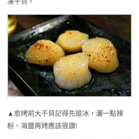
凍干貝。
▲愈烤前大干貝記得先退冰，灑一點辣
粉、海鹽再烤應該很讚!