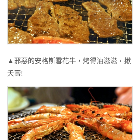
▲邪惡的安格斯雪花牛，烤得油滋滋，揪
夭壽!