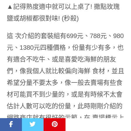
▲記得熟度適中就可以上桌了! 撒點玫瑰
鹽或胡椒都很對味! (秒殺)
這 次介紹的套裝組有699元、788元、980
元、1380元四種價格，份量有少有多，也
有適合不吃牛、或是喜愛吃海鮮的朋友
們，像我個人就比較偏向海鮮 食材，並且
希望分量不要太多，像一般去賣場有些食
材可能買不到少量的，或是有時候不太會
估計人數可以吃的份量，此時剛剛介紹的
網路商店就有很好的示範，在 賣場標示上
都會幫你估計食材的人數，讓大家買得省