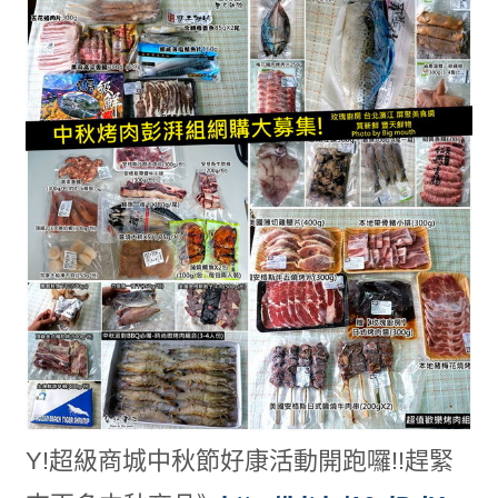
Y!超級商城中秋節好康活動開跑囉!!趕緊