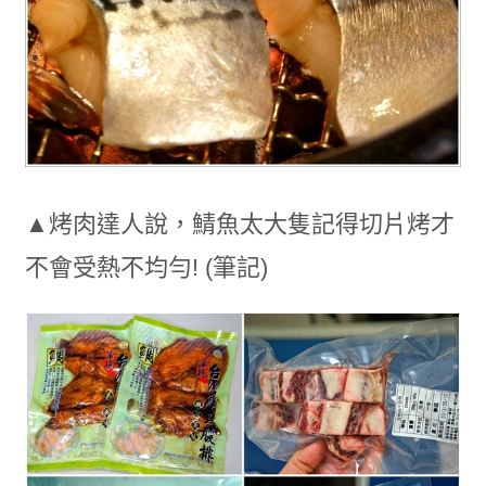
▲烤肉達人說，鯖魚太大隻記得切片烤才
不會受熱不均勻! (筆記)