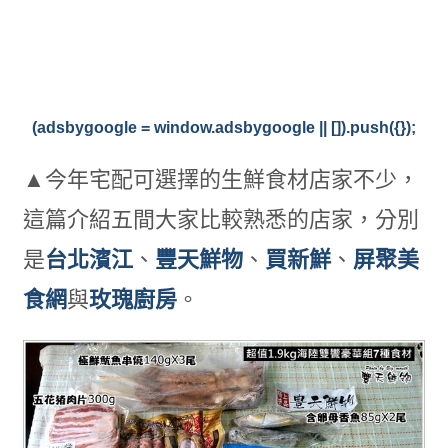
(adsbygoogle = window.adsbygoogle || []).push({});
▲今年宅配可選擇的生鮮食材店家不少，
這篇介紹五間大家比較熟悉的店家，分別
是
台北濱江
、
豐天鮮物
、
買新鮮
、
屏聚美
食網
與
玫瑰廚房
。