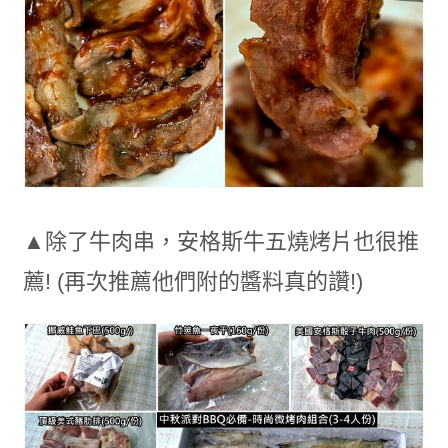
▲除了牛肉串，安格斯牛五燒烤片也很推
薦! (再次推薦他們附的醬料真的讚!)