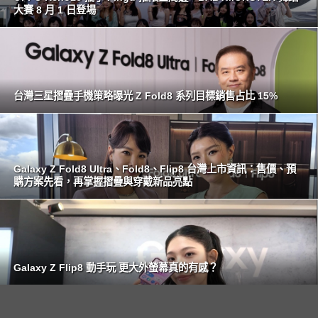
大賽 8 月 1 日登場
台灣三星摺疊手機策略曝光 Z Fold8 系列目標銷售占比 15%
Galaxy Z Fold8 Ultra、Fold8、Flip8 台灣上市資訊：售價、預
購方案先看，再掌握摺疊與穿戴新品亮點
Galaxy Z Flip8 動手玩 更大外螢幕真的有感？