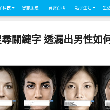
子科技
智慧駕駛
資安百科
點子生活
生
le搜尋關鍵字 透漏出男性如