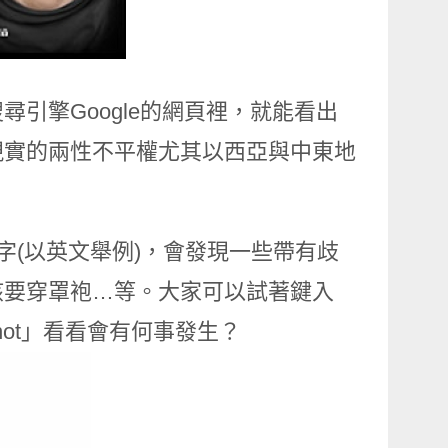
引擎Google的網頁裡，就能看出
現實的兩性不平權尤其以西亞與中東地
單字(以英文舉例)，會發現一些帶有歧
該要穿罩袍…等。大家可以試著鍵入
cannot」看看會有何事發生？