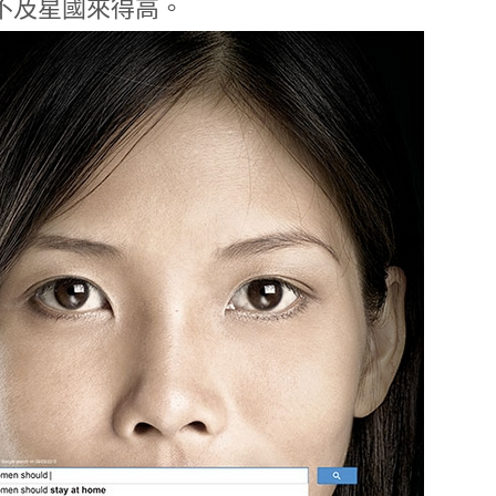
不及星國來得高。