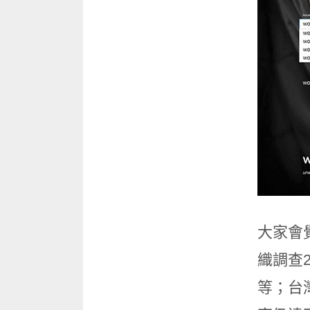
大家會
織調查
等；台