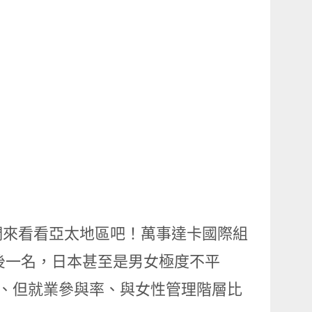
們來看看亞太地區吧！萬事達卡國際組
最後一名，日本甚至是男女極度不平
高、但就業參與率、與女性管理階層比