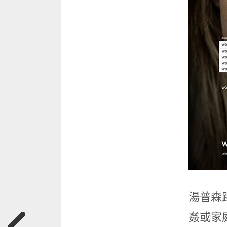
湯普森
姦或家