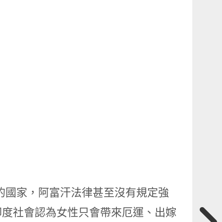
的國家，阿富汗法律甚至沒有規定強
印度社會認為女性只會帶來厄運、出嫁