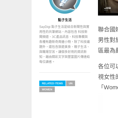
點子生活
SayDigi 點子生活是結合新聞性與實
聯合國
用性的共筆網站，內容包含 科技新
聞頻道、3C產品訊息、科技專欄與
男性對
各種有趣新奇周邊小物，除了科技議
題外，還包含旅遊美食、親子生活、
區最為
與職場甘苦。讓個多好用的資訊新
知，藉由精彩文字與豐富圖片傳達給
每位讀者。
各位可
視女性
RELATED ITEMS
UN
「Wom
WOMEN