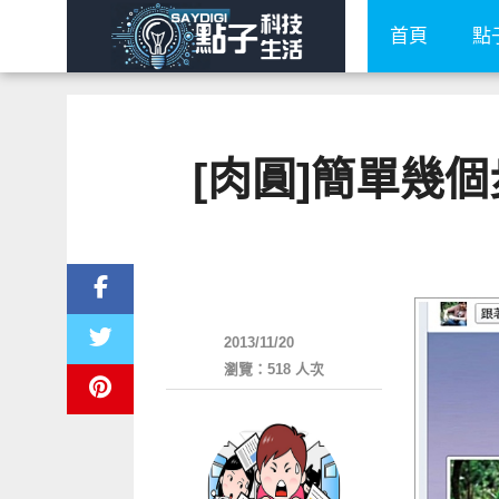
首頁
點
[肉圓]簡單幾
軟體遊戲
2013/11/20
瀏覽：518 人次