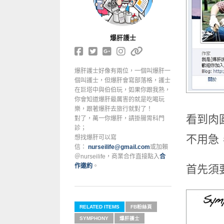
爆肝護士
爆肝護士好像有兩位，一個叫爆肝一
個叫護士，但爆肝會寫部落格，護士
在巨塔中與伯伯玩，如果你跟我熟，
你會知道爆肝最厲害的就是吃喝玩
樂，跟著爆肝去旅行就對了！
看到肉
對了，萬一你爆肝，請掛腸胃科門
診；
不用急
想找爆肝可以寫
信：
nurseilife@gmail.com
或加賴
＠nurseilife，商業合作直接點入
合
作邀約
。
首先須
RELATED ITEMS
FB粉絲頁
SYMPHONY
爆肝護士