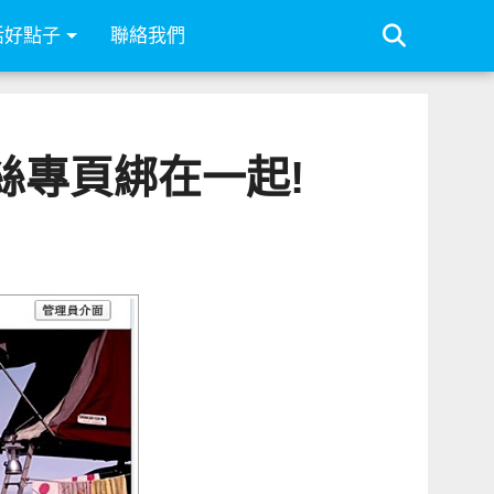
活好點子
聯絡我們
絲專頁綁在一起!