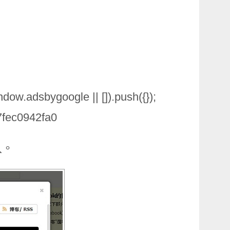
ow.adsbygoogle || []).push({});
7fec0942fa0
入。