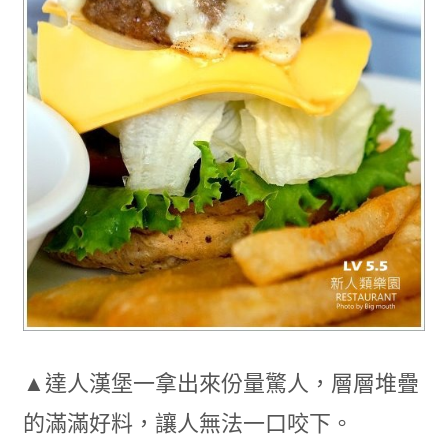
▲達人漢堡一拿出來份量驚人，層層堆疊
的滿滿好料，讓人無法一口咬下。