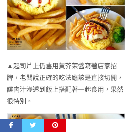
▲起司片上仍舊用黃芥茉醬寫著店家招
牌，老闆說正確的吃法應該是直接切開，
讓肉汁滲透到飯上搭配著一起食用，果然
很特別。