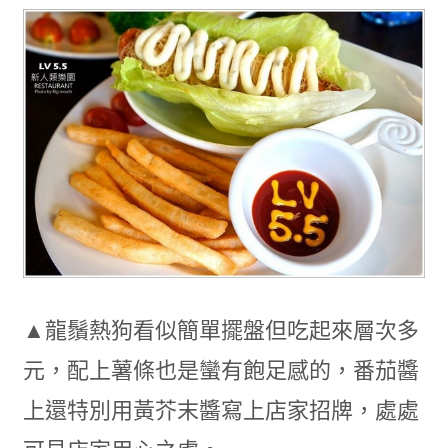
▲龍鬚熱狗看似簡單擺盤但吃起來層次多
元，配上薯條也是蠻有飽足感的，番茄醬
上還特別用黃芥末醬寫上店家招牌，處處