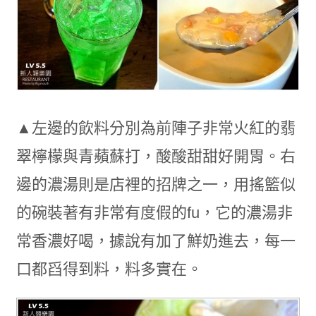
▲左邊的飲料分別為前陣子非常火紅的翡
翠檸檬與青蘋蘇打，酸酸甜甜好開胃。右
邊的濃湯則是店裡的招牌之一，用搖籃似
的碗裝著有非常有度假的fu，它的濃湯非
常香濃好喝，據說有加了鮮奶進去，每一
口都舀得到料，料多實在。