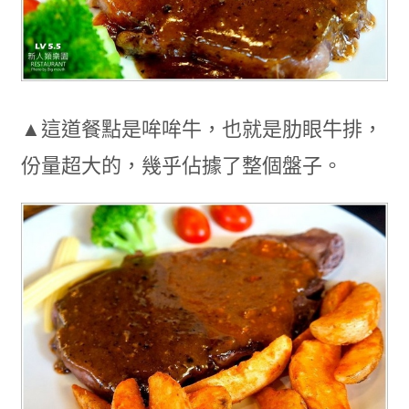
▲這道餐點是哞哞牛，也就是肋眼牛排，
份量超大的，幾乎佔據了整個盤子。