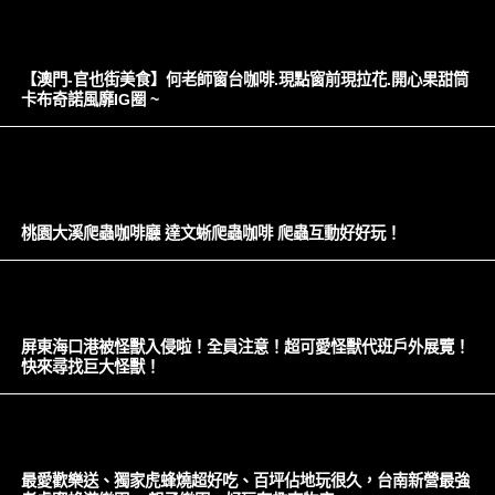
【澳門-官也街美食】何老師窗台咖啡.現點窗前現拉花.開心果甜筒
卡布奇諾風靡IG圈 ~
桃園大溪爬蟲咖啡廳 達文蜥爬蟲咖啡 爬蟲互動好好玩！
屏東海口港被怪獸入侵啦！全員注意！超可愛怪獸代班戶外展覽！
快來尋找巨大怪獸！
最愛歡樂送、獨家虎蜂燒超好吃、百坪佔地玩很久，台南新營最強