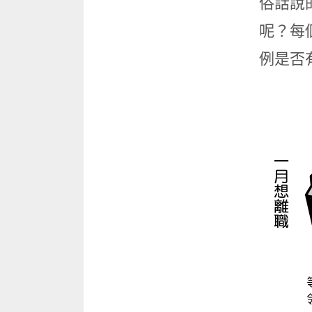
俗話說
呢？每
例是否