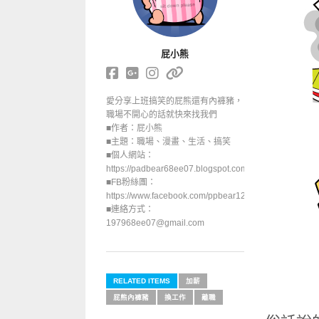
屁小熊
愛分享上班搞笑的屁熊還有內褲豬，
職場不開心的話就快來找我們
■作者：屁小熊
■主題：職場、漫畫、生活、搞笑
■個人網站：
https://padbear68ee07.blogspot.com/
■FB粉絲團：
https://www.facebook.com/ppbear123
■連絡方式：
197968ee07@gmail.com
RELATED ITEMS
加薪
屁熊內褲豬
換工作
離職