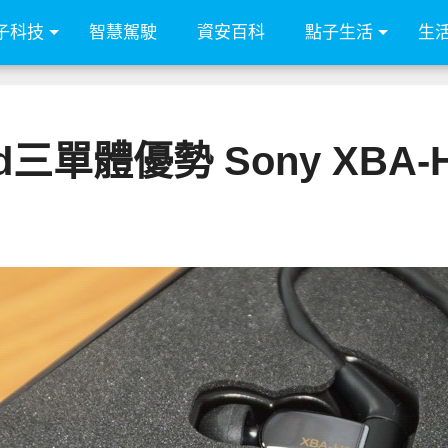
子科技
智慧駕駛
資安百科
點子生活
生
id三單體優勢 Sony XBA