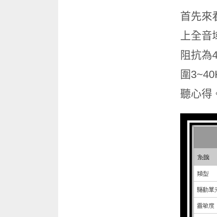
首先來
上全音域
阻抗為
圍3~
聽心得