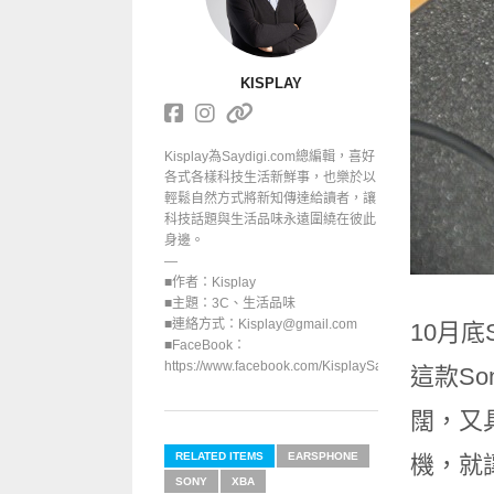
KISPLAY
Kisplay為Saydigi.com總編輯，喜好
各式各樣科技生活新鮮事，也樂於以
輕鬆自然方式將新知傳達給讀者，讓
科技話題與生活品味永遠圍繞在彼此
身邊。
—
■作者：Kisplay
■主題：3C、生活品味
■連絡方式：Kisplay@gmail.com
10月
■FaceBook：
https://www.facebook.com/KisplaySayGoodbuy/
這款S
闊，又具高
RELATED ITEMS
EARSPHONE
機，就
SONY
XBA