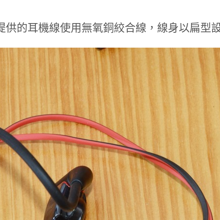
提供的耳機線使用無氧銅絞合線，線身以扁型