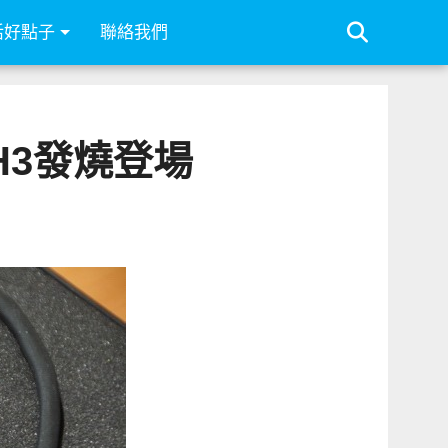
活好點子
聯絡我們
-H3發燒登場