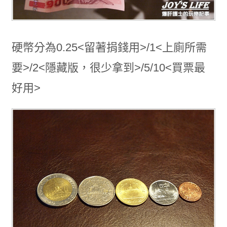
硬幣分為0.25<留著捐錢用>/1<上廁所需
要>/2<隱藏版，很少拿到>/5/10<買票最
好用>