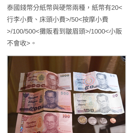
泰國錢幣分紙幣與硬幣兩種，紙幣有20<
行李小費、床頭小費>/50<按摩小費
>/100/500<攤販看到皺眉頭>/1000<小販
不會收>。