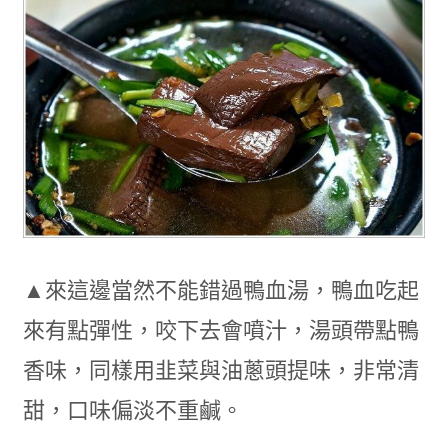
▲來這邊當然不能錯過鴨血湯，鴨血吃起
來有點彈性，咬下去會噴汁，湯頭帶點鴨
香味，同樣用韭菜與油蔥頭提味，非常清
甜，口味偏淡不重鹹。