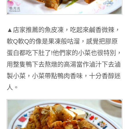
▲店家推薦的魚皮凍，吃起來鹹香微辣，
軟Q軟Q的像是果凍般咕溜，感覺把膠原
蛋白都吃下肚了!他們家的小菜也很特別，
用整隻鴨下去熬燉的高湯當作滷汁下去滷
製小菜，小菜帶點鴨肉香味，十分香醇迷
人。