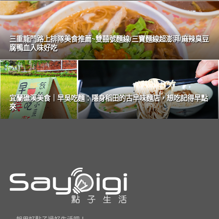
三重龍門路上排隊美食推薦~雙囍號麵線/三寶麵線超澎湃/麻辣臭豆
腐鴨血入味好吃
宜蘭礁溪美食｜早吳吃麵：隱身稻田的古早味麵店，想吃記得早點
來