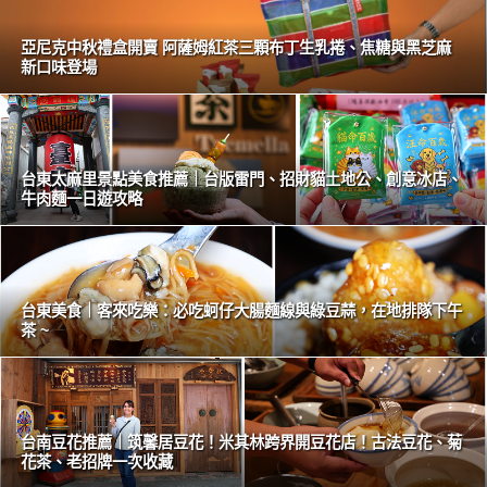
亞尼克中秋禮盒開賣 阿薩姆紅茶三顆布丁生乳捲、焦糖與黑芝麻
新口味登場
台東太麻里景點美食推薦｜台版雷門、招財貓土地公、創意冰店、
牛肉麵一日遊攻略
台東美食｜客來吃樂：必吃蚵仔大腸麵線與綠豆蒜，在地排隊下午
茶 ~
台南豆花推薦｜筑馨居豆花！米其林跨界開豆花店！古法豆花、菊
花茶、老招牌一次收藏