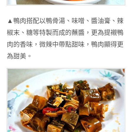
▲鴨肉搭配以鴨骨湯、味噌、醬油膏、辣
椒末、糖等特製而成的蘸醬，更為提襯鴨
肉的香味，微辣中帶點甜味，鴨肉顯得更
為甜美。