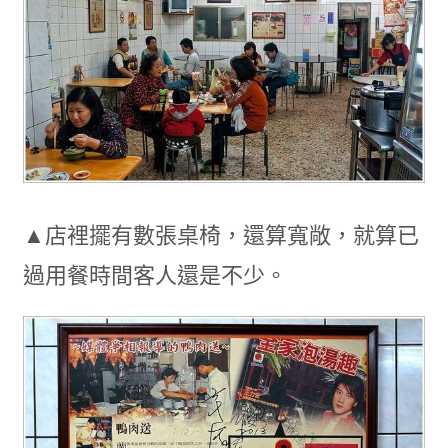
▲店裡擺有數張桌椅，還算寬敞，就算已
過用餐時間客人還是不少。