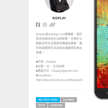
KISPLAY
Kisplay為Saydigi.com總編輯，喜好
各式各樣科技生活新鮮事，也樂於以
輕鬆自然方式將新知傳達給讀者，讓
科技話題與生活品味永遠圍繞在彼此
身邊。
—
■作者：Kisplay
■主題：3C、生活品味
■連絡方式：Kisplay@gmail.com
■FaceBook：
https://www.facebook.com/KisplaySayGoodbuy/
RELATED ITEMS
2014MWC
NOTE
SAMSUNG