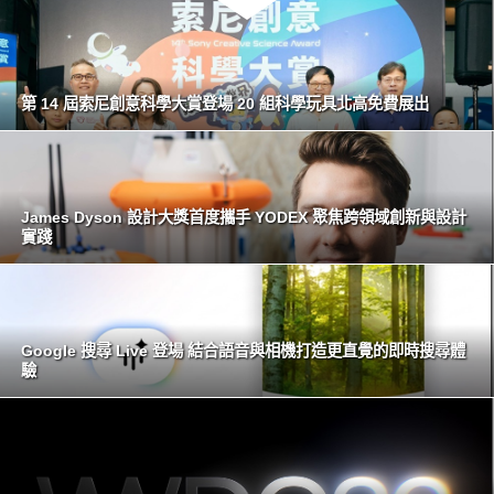
第 14 屆索尼創意科學大賞登場 20 組科學玩具北高免費展出
James Dyson 設計大獎首度攜手 YODEX 聚焦跨領域創新與設計
實踐
Google 搜尋 Live 登場 結合語音與相機打造更直覺的即時搜尋體
驗